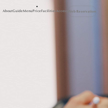
About
Guide
Menu
Price
Facilities
Access
Web Reservation