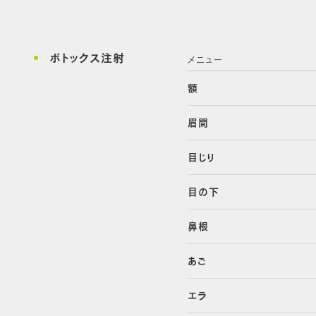
ボトックス注射
メニュー
額
眉間
目じり
目の下
鼻根
あご
エラ