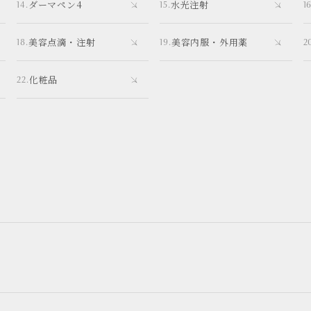
ダーマペン4
水光注射
美容点滴・注射
美容内服・外用薬
化粧品